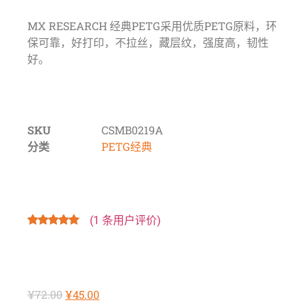
MX RESEARCH 经典PETG采用优质PETG原料，环
保可靠，好打印，不拉丝，藏层纹，强度高，韧性
好。
SKU
CSMB0219A
分类
PETG经典
(
1
条用户评价)
评级
1
5.00
/
5，已有
位
客户进行了
评价
¥
72.00
¥
45.00