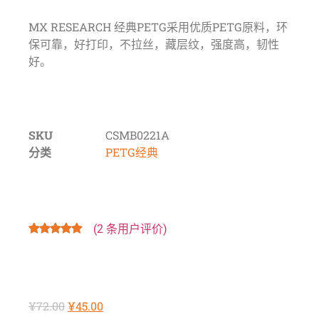
MX RESEARCH 经典PETG采用优质PETG原料，环
保可靠，好打印，不拉丝，藏层纹，强度高，韧性
好。
SKU
CSMB0221A
分类
PETG经典
(
2
条用户评价)
评级
2
5.00
/
5，已有
位
客户进行了
评价
¥
72.00
¥
45.00