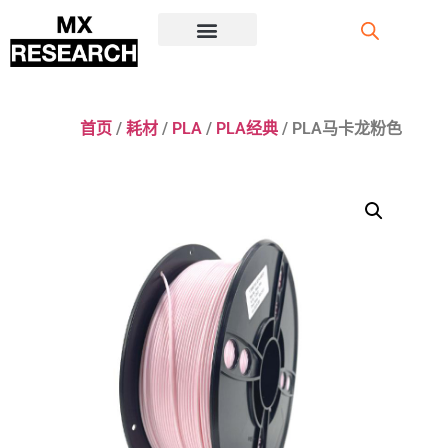
注册/登录
首页
/
耗材
/
PLA
/
PLA经典
/ PLA马卡龙粉色