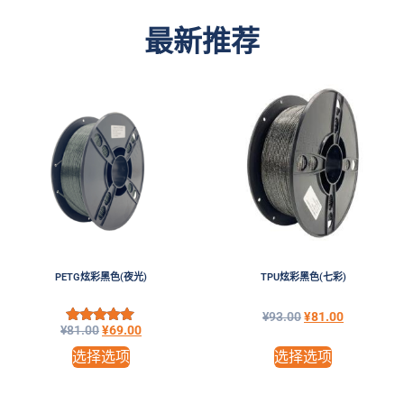
最新推荐
PETG炫彩黑色(夜光)
TPU炫彩黑色(七彩)
¥
93.00
¥
81.00
¥
81.00
¥
69.00
评分
5.00
选择选项
选择选项
&sol; 5