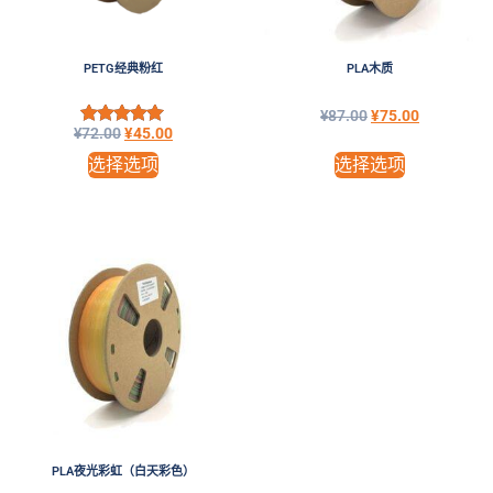
PETG经典粉红
PLA木质
¥
87.00
¥
75.00
¥
72.00
¥
45.00
评分
5.00
选择选项
选择选项
&sol; 5
PLA夜光彩虹（白天彩色）