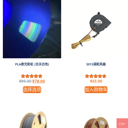
PLA夜光彩虹 (白天白色)
5015涡轮风扇
¥
99.00
¥
78.00
¥
33.00
评分
评分
5.00
5.00
选择选项
加入购物车
&sol; 5
&sol; 5
CNY