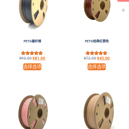
PETG碳纤维
PETG经典红铜色
¥
93.00
¥
81.00
¥
72.00
¥
45.00
评分
评分
5.00
5.00
选择选项
选择选项
&sol; 5
&sol; 5