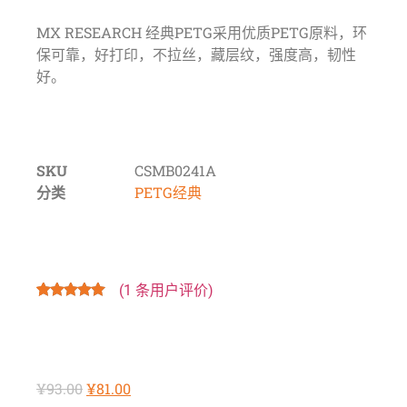
MX RESEARCH 经典PETG采用优质PETG原料，环
保可靠，好打印，不拉丝，藏层纹，强度高，韧性
好。
SKU
CSMB0241A
分类
PETG经典
(
1
条用户评价)
评级
1
5.00
/
5，已有
位
客户进行了
评价
¥
93.00
¥
81.00