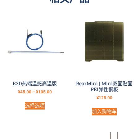
E3D热端温感高温版
BearMini | Mini双面贴面
PEI弹性钢板
¥
45.00
–
¥
105.00
¥
125.00
选择选项
加入购物车