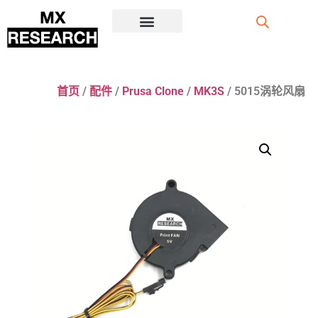
注册/登录
首页
/
配件
/
Prusa Clone
/
MK3S
/ 5015涡轮风扇