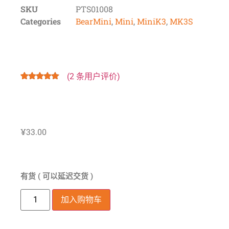
SKU
PTS01008
Categories
BearMini
,
Mini
,
MiniK3
,
MK3S
(
2
条用户评价)
评级
2
5.00
/
5，已有
位
客户进行了
评价
¥
33.00
有货 ( 可以延迟交货 )
加入购物车