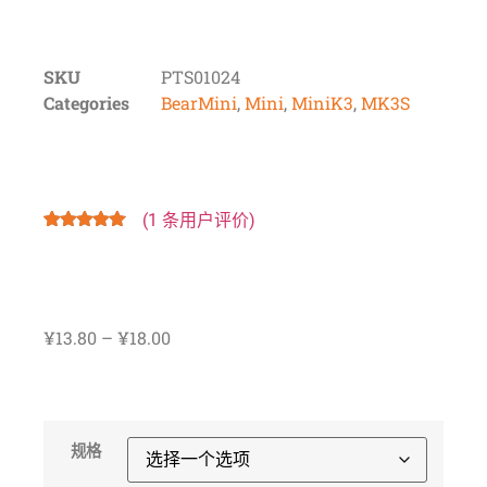
SKU
PTS01024
Categories
BearMini
,
Mini
,
MiniK3
,
MK3S
(
1
条用户评价)
评级
1
5.00
/
5，已有
位
客户进行了
评价
¥
13.80
–
¥
18.00
规格