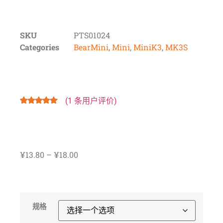
SKU
PTS01024
Categories
BearMini
,
Mini
,
MiniK3
,
MK3S
(
1
条用户评价)
评级
1
5.00
/
5，已有
位
客户进行了
评价
¥
13.80
–
¥
18.00
规格