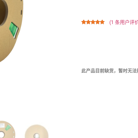
(
1
条用户评价
评级
1
5.00
/
5，已有
位
客户进行了
评价
此产品目前缺货，暂时无法