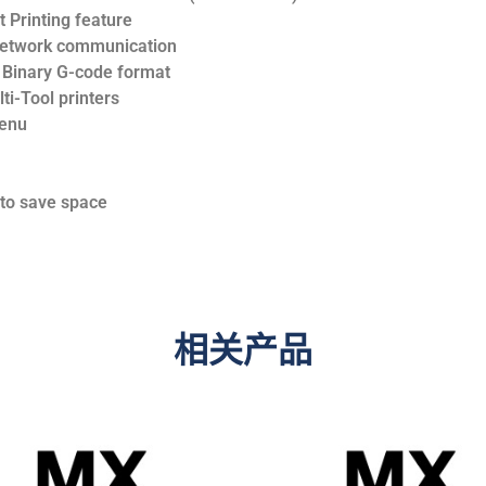
 Printing feature
network communication
e Binary G-code format
ti-Tool printers
menu
to save space
相关产品