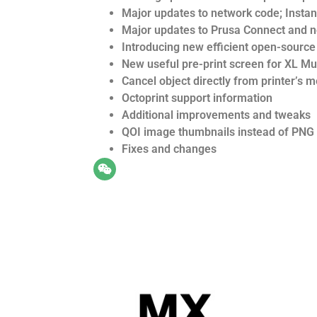
Major updates to network code; Instant
Major updates to Prusa Connect and 
Introducing new efficient open-sourc
New useful pre-print screen for XL Mul
Cancel object directly from printer’s 
Octoprint support information
Additional improvements and tweaks
QOI image thumbnails instead of PNG 
Fixes and changes