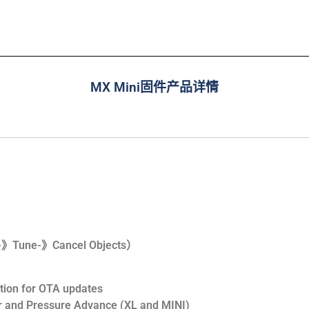
MX Mini固件产品详情
-》Cancel Objects）
tion for OTA updates
er and Pressure Advance (XL and MINI)