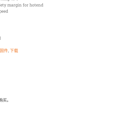
ety margin for hotend
speed
I
i固件
,
下载
购买。