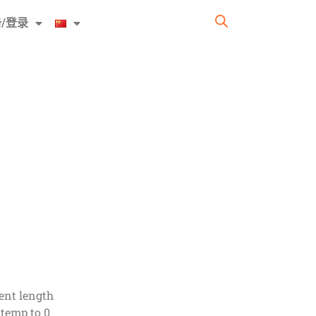
/登录
ent length
temp to 0