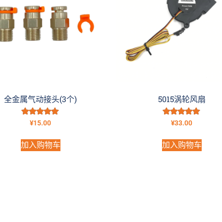
全金属气动接头(3个)
5015涡轮风扇
评分
评分
¥
15.00
¥
33.00
5.00
5.00
&sol; 5
&sol; 5
加入购物车
加入购物车